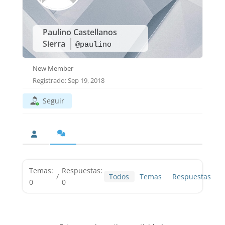
Paulino Castellanos
Sierra
@paulino
New Member
Registrado: Sep 19, 2018
Seguir
Temas:
Respuestas:
/
Todos
Temas
Respuestas
0
0