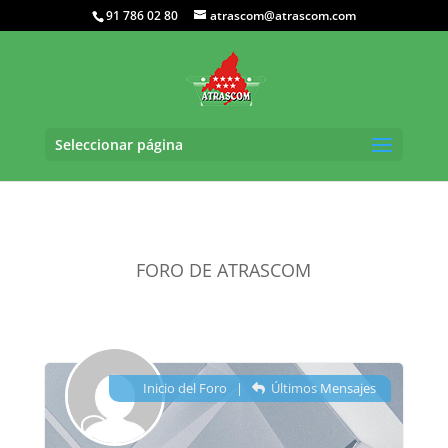
91 786 02 80
atrascom@atrascom.com
Seleccionar página
FORO DE ATRASCOM
Inicio del Foro
|
Últimos Mensajes