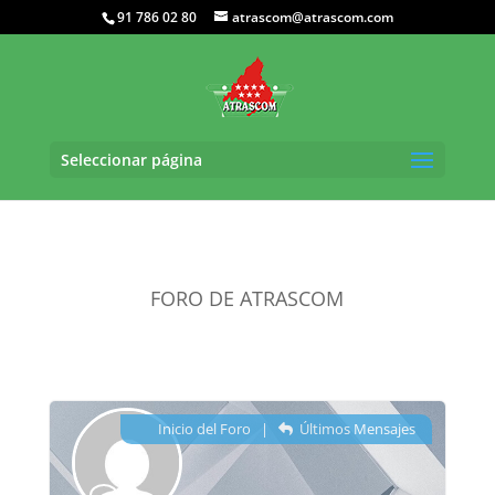
91 786 02 80
atrascom@atrascom.com
Seleccionar página
FORO DE ATRASCOM
Inicio del Foro
|
Últimos Mensajes