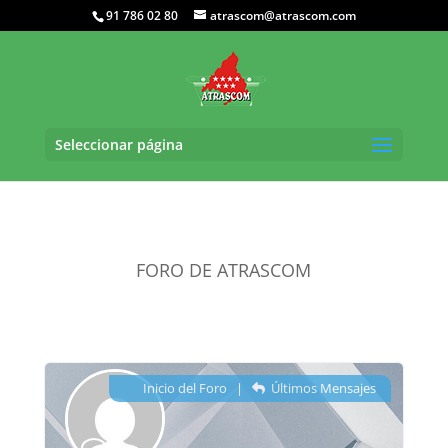
91 786 02 80
atrascom@atrascom.com
Seleccionar página
FORO DE ATRASCOM
Inicio del Foro
|
Últimos Mensajes