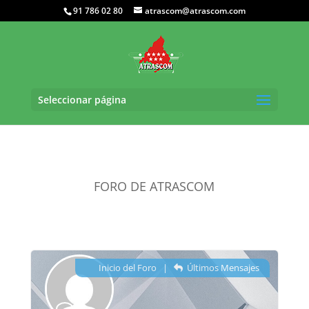
91 786 02 80
atrascom@atrascom.com
Seleccionar página
FORO DE ATRASCOM
Inicio del Foro
|
Últimos Mensajes